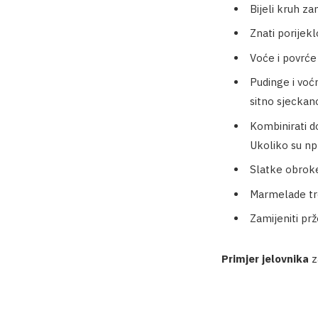
Bijeli kruh z
Znati porijekl
Voće i povrće
Pudinge i voć
sitno sjeckan
Kombinirati d
Ukoliko su npr
Slatke obroke 
Marmelade tre
Zamijeniti pr
Primjer
jelovnika
z