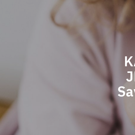
K
J
Sav