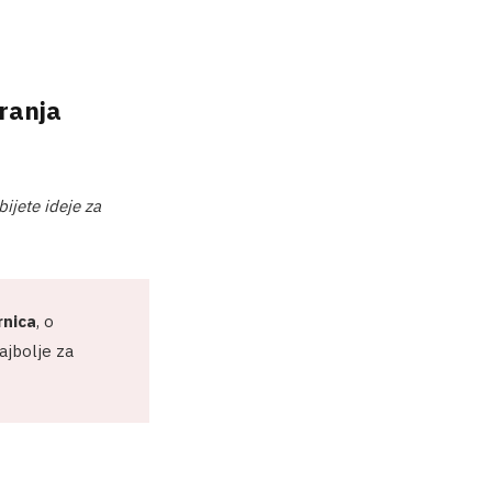
iranja
bijete ideje za
rnica
, o
ajbolje za