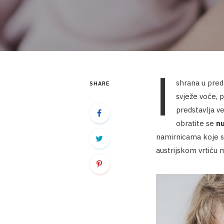
I
shrana u pre
SHARE
svježe voće, p
predstavlja ve
obratite se
nu
namirnicama koje su
austrijskom vrtiću