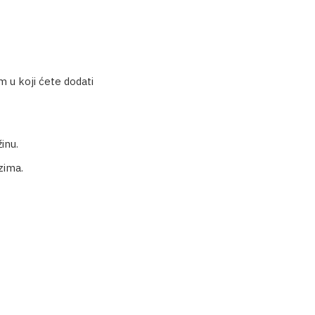
m u koji ćete dodati
inu.
zima.