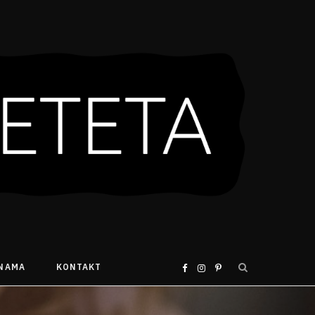
 NAMA
KONTAKT
F
I
P
a
n
i