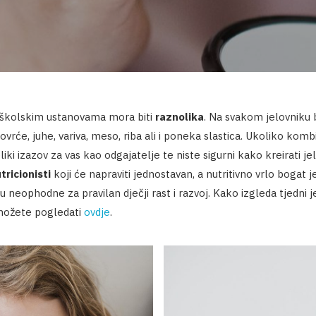
dškolskim ustanovama mora biti
raznolika
. Na svakom jelovniku b
ovrće, juhe, variva, meso, riba ali i poneka slastica. Ukoliko komb
liki izazov za vas kao odgajatelje te niste sigurni kako kreirati je
tricionisti
koji će napraviti jednostavan, a nutritivno vrlo bogat j
 neophodne za pravilan dječji rast i razvoj. Kako izgleda tjedni 
 možete pogledati
ovdje
.