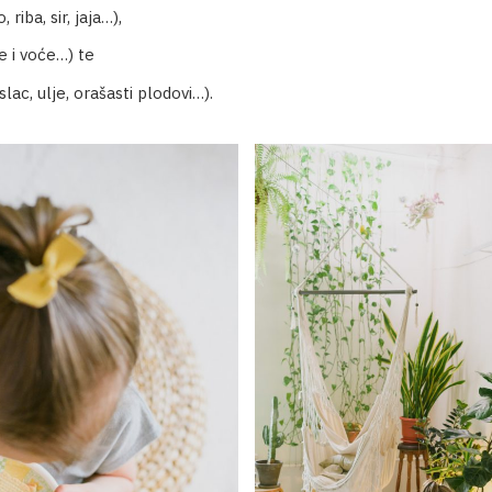
 riba, sir, jaja…),
e i voće…) te
ac, ulje, orašasti plodovi…).