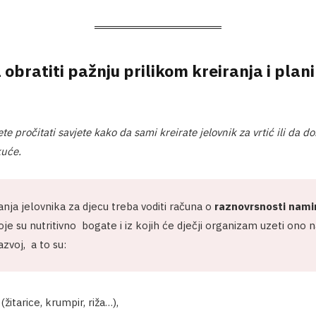
 obratiti pažnju prilikom kreiranja i plan
 pročitati savjete kako da sami kreirate jelovnik za vrtić ili da do
kuće.
anja jelovnika za djecu treba voditi računa o
raznovrsnosti nami
e su nutritivno bogate i iz kojih će dječji organizam uzeti ono n
razvoj, a to su:
(žitarice, krumpir, riža…),