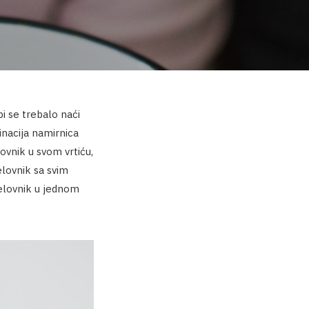
i se trebalo naći
inacija namirnica
lovnik u svom vrtiću,
elovnik sa svim
jelovnik u jednom