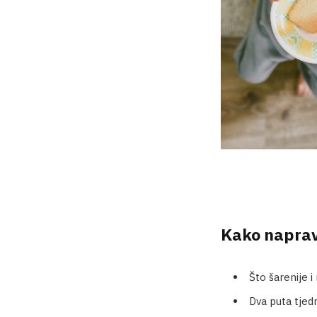
Kako napravi
Što šarenije i
Dva puta tjedno