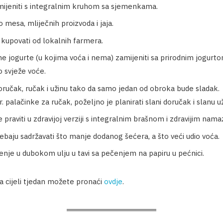
amijeniti s integralnim kruhom sa sjemenkama.
o mesa, mliječnih proizvoda i jaja.
 kupovati od lokalnih farmera.
ne jogurte (u kojima voća i nema) zamijeniti sa prirodnim jogurto
o svježe voće.
oručak, ručak i užinu tako da samo jedan od obroka bude sladak.
. palačinke za ručak, poželjno je planirati slani doručak i slanu už
praviti u zdravijoj verziji s integralnim brašnom i zdravijim nama
baju sadržavati što manje dodanog šećera, a što veći udio voća.
ženje u dubokom ulju u tavi sa pečenjem na papiru u pećnici.
a cijeli tjedan možete pronaći
ovdje
.