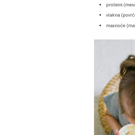
proteini (meso,
vlakna (povrć
masnoće (masl