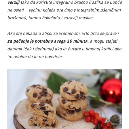
verziji
tako da koristite integralno brašno (razlika se uopće
ne osjeti – većinu kolača pravimo s integralnim pšeničnim
brašnom), tamnu čokoladu i zdraviji maslac.
Ako ste nekada u stisci sa vremenom, vrlo brzo se prave i
za pečenje je potrebno svega 10 minuta
, a mogu stajati
danima (čak i tjednima) ako ih čuvate u limenoj kutiji i ako
im odolite da ih ne pojedete.