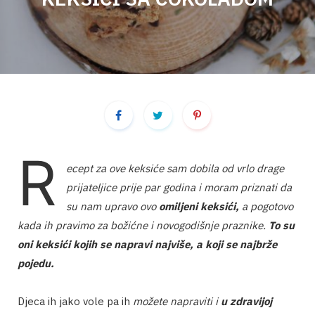
o
g
r
o
r
e
k
a
s
m
t
R
ecept za ove keksiće sam dobila od vrlo drage
prijateljice prije par godina i moram priznati da
su nam upravo ovo
omiljeni keksići,
a pogotovo
kada ih pravimo za božićne i novogodišnje praznike.
To su
oni keksići kojih se napravi najviše, a koji se najbrže
pojedu.
Djeca ih jako vole pa ih
možete napraviti i
u zdravijoj