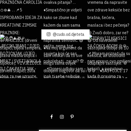
@cudo.od.djeteta