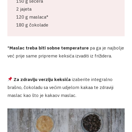
150 g šećera
2 jajeta
120 g maslaca*
180 g čokolade
*
Maslac treba biti sobne temperature
pa ga je najbolje
već prije same pripreme keksića izvaditi iz frižidera.
Za zdraviju verziju keksića
izaberite integralno
brašno, čokoladu sa većim udjelom kakaa te zdraviji
maslac kao što je kakaov maslac.