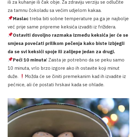
ili za kuhanje ili čak obje. Za zdraviju verziju se odlučite
za tamnu čokoladu sa većim udjelom kakaa.
Maslac
treba biti sobne temperature pa ga je najbolje
već prije same pripreme keksića izvaditi iz frižidera.
Ostaviti dovoljno razmaka između keksića jer će se
smjesa povećati prilikom pečenja kako biste izbjegli
da se svi keksići spoje ili zalijepe jedan za drugi.
Peći 10 minuta
! Zaista je potrebno da se peku samo
10 minuta, vrlo brzo izgore ako ih ostavite koji minut
duže.
Možda će se činiti premekanim kad ih izvadite iz
pećnice, ali će postati hrskavi kada se ohlade.