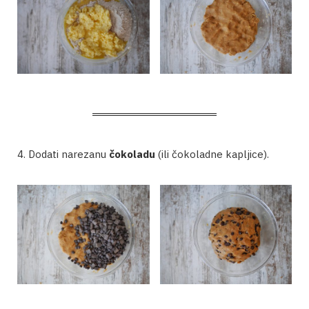
4. Dodati narezanu
čokoladu
(ili čokoladne kapljice).