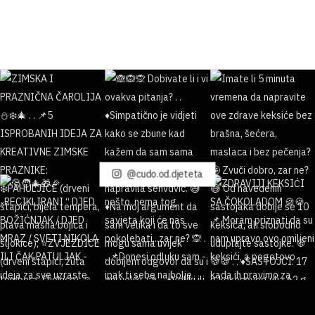
@cudo.od.djeteta