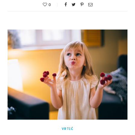
0
VRTIĆ