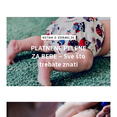
KUTAK O ZDRAVLJU
PLATNENE PELENE
ZA BEBE – Sve što
trebate znati