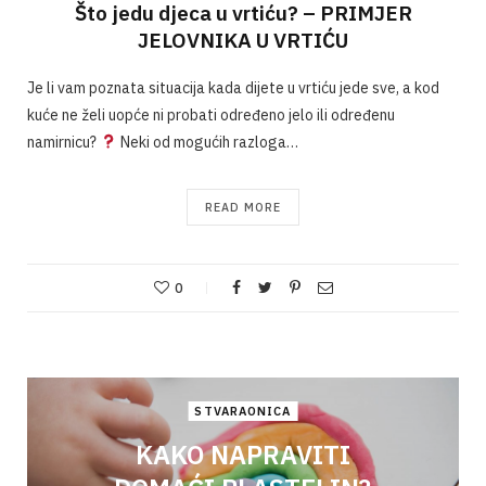
Što jedu djeca u vrtiću? – PRIMJER
JELOVNIKA U VRTIĆU
Je li vam poznata situacija kada dijete u vrtiću jede sve, a kod
kuće ne želi uopće ni probati određeno jelo ili određenu
namirnicu?
Neki od mogućih razloga…
READ MORE
0
STVARAONICA
KAKO NAPRAVITI