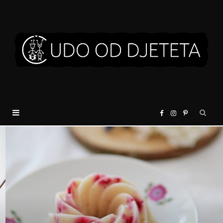
F
I
P
a
n
i
c
s
n
e
t
t
KUHINJICA
b
a
e