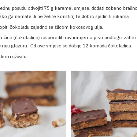
 jednu posudu odvojiti 75 g karamel smjese, dodati zobeno brašno
ko ga nemate ili ne želite koristiti) te dobro sjediniti rukama.
topiti čokoladu zajedno sa žlicom kokosovog ulja.
ločice (čokoladice) rasporediti ravnomjerno prvo podlogu, zatim 
kraju glazuru. Od ove smjese se dobije 12 komada čokoladica.
deru i uživati.