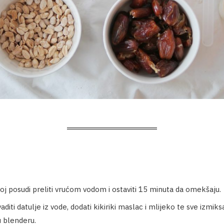
noj posudi preliti vrućom vodom i ostaviti 15 minuta da omekšaju.
vaditi datulje iz vode, dodati kikiriki maslac i mlijeko te sve izmik
u blenderu.