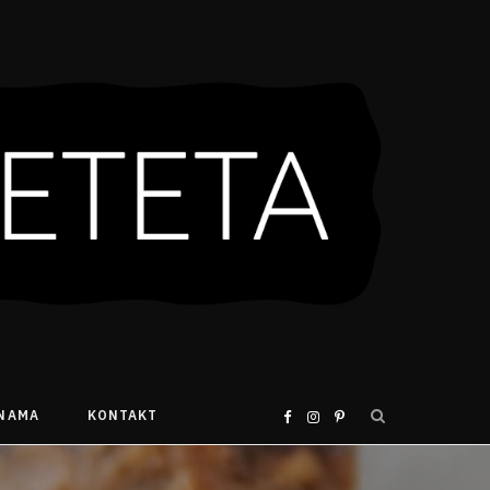
 NAMA
KONTAKT
F
I
P
a
n
i