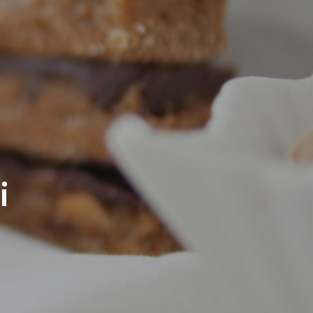
c
s
n
e
t
t
b
a
e
o
g
r
o
r
e
i
k
a
s
m
t