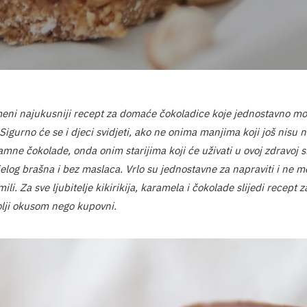
meni najukusniji recept za domaće čokoladice koje jednostavno mor
Sigurno će se i djeci svidjeti, ako ne onima manjima koji još nisu 
amne čokolade, onda onim starijima koji će uživati u ovoj zdravoj sl
jelog brašna i bez maslaca. Vrlo su jednostavne za napraviti i ne m
ili. Za sve ljubitelje kikirikija, karamela i čokolade slijedi recept
olji okusom nego kupovni.