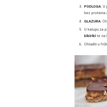
PODLOGA
: U
bez proteina a
GLAZURA
: O
U kalupu za p
kikiriki
te na 
Ohladiti u friži