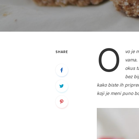
O
vo je 
SHARE
vama. 
okus t
bez bi
kako biste ih priprem
koji je meni puno b