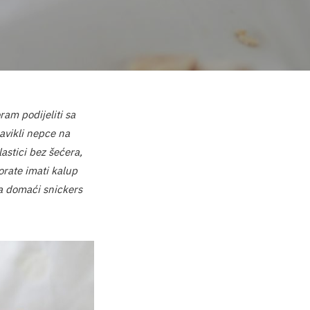
am podijeliti sa
navikli nepce na
astici bez šećera,
orate imati kalup
 za domaći snickers