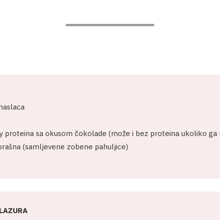
i maslaca
 proteina sa okusom čokolade (može i bez proteina ukoliko ga
rašna (samljevene zobene pahuljice)
LAZURA