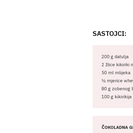
SASTOJCI:
200 g datulja
2 žlice kikirik
50 ml mlijeka
½ mjerice whey
80 g zobenog b
100 g kikirikija
ČOKOLADNA G