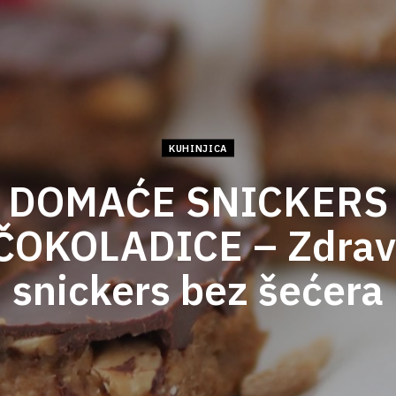
KUHINJICA
DOMAĆE SNICKERS
ČOKOLADICE – Zdrav
snickers bez šećera