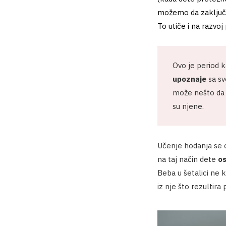
možemo da zaključim
To utiče i na razvo
Ovo je period k
upoznaje
sa sv
može nešto da u
su njene.
Učenje hodanja se 
na taj način dete
os
Beba u šetalici ne 
iz nje što rezultira 