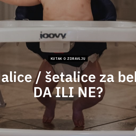
KUTAK O ZDRAVLJU
alice / šetalice za be
DA ILI NE?