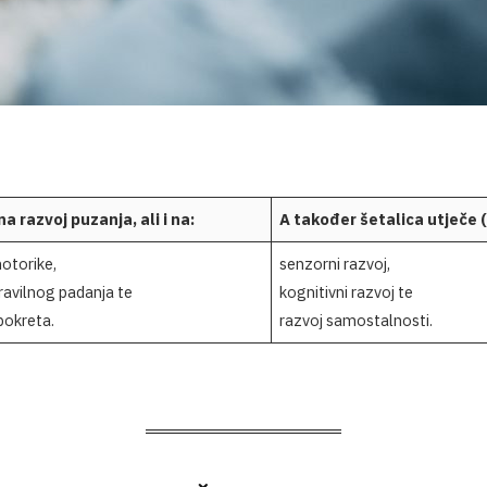
a razvoj puzanja, ali i na:
A također šetalica utječe ( 
motorike,
senzorni razvoj,
pravilnog padanja te
kognitivni razvoj te
pokreta.
razvoj samostalnosti.