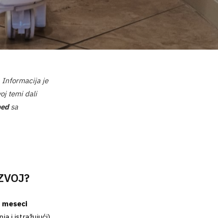
. Informacija je
oj temi dali
ped
sa
ZVOJ?
8 meseci
 i istražujući),