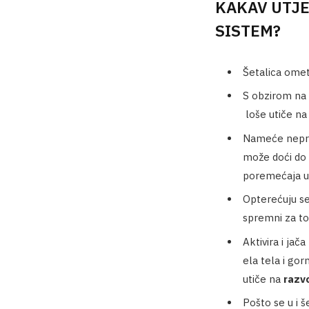
KAKAV UTJE
SISTEM?
Šetalica ome
S obzirom na 
loše utiče na
Nameće nepri
može doći do i
poremećaja 
Opterećuju s
spremni za to
Aktivira i ja
ela tela i gor
utiče na
razvo
Pošto se u i š