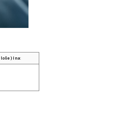
loše ) i na
: