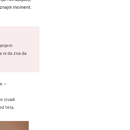
saznajni moment.
tanjem
a ni da zna da
ke –
e izvadi
ed tela.