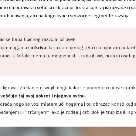
o da boravak u šetalici uskraćuje ili skraćuje taj istraživački i 
j prohodavanja, ali i na kognitivne i senzorne segmente razvoja.
ad se beba tipičnog razvoja još uvek
ojim nogama i
otkriva
da su deo njenog tela i da njihovim pokre
radi. U šetalici nema tu mogućnost – ni da ih vidi, ni da ih oseti p
odigrava i gledanjem svojih nogu kako se pomeraju i prave kora
vešćuje taj svoj pokret i njegovu svrhu.
korača nego se vozi mlatarajući nogama i taj obrazac koristi kad s
padanjem ili ” trčanjem” ako je roditelj drži, dok je trup iza ili ispr