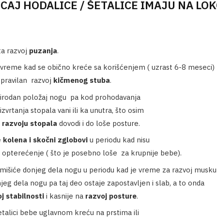
CAJ HODALICE / ŠETALICE IMAJU NA L
ta razvoj
puzanja
.
vreme kad se obično kreće sa korišćenjem ( uzrast 6-8 meseci)
 pravilan razvoj
kičmenog stuba
.
rodan položaj nogu pa kod prohodavanja
zvrtanja stopala vani ili ka unutra, što osim
u
razvoju stopala
dovodi i do loše posture.
e
kolena i skočni zglobovi
u periodu kad nisu
 opterećenje ( što je posebno loše za krupnije bebe).
ča mišiće donjeg dela nogu u periodu kad je vreme za razvoj musku
njeg dela nogu pa taj deo ostaje zapostavljen i slab, a to onda
j stabilnosti
i kasnije na
razvoj posture
.
etalici bebe uglavnom kreću na prstima ili