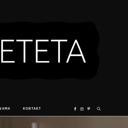
 NAMA
KONTAKT
F
I
P
a
n
i