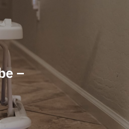
c
s
n
e
t
t
b
a
e
o
g
r
be –
o
r
e
k
a
s
m
t