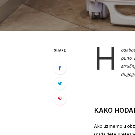
H
odalice
SHARE
puno, a
stručn
dugogo
KAKO HODAL
Ako uzmemo u obzir
(kada dete pretežno