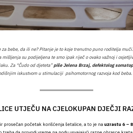
 za bebe, da ili ne? Pitanje je to koje trenutno puno roditelja muči
 mišljenja su podijeljena te smo ipak riječ o ovako važnoj i osjetljiv
jaku. Za “Čudo od djeteta”
piše Jelena Brzaj,
defektolog somato
dišnjim iskustvom u stimulaciji psihomotornog razvoja kod beba.
ICE UTJEČU NA CJELOKUPAN DJEČJI RA
 prosečan početak korišćenja šetalice, a to je na
uzrastu 6 – 
 treba da provodi vreme na podu usvajajući razne obrasce kretanja