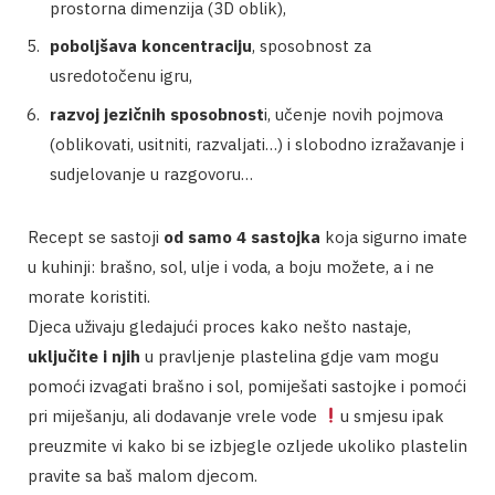
prostorna dimenzija (3D oblik),
poboljšava koncentraciju
, sposobnost za
usredotočenu igru,
razvoj jezičnih sposobnost
i, učenje novih pojmova
(oblikovati, usitniti, razvaljati…) i slobodno izražavanje i
sudjelovanje u razgovoru…
Recept se sastoji
od samo 4 sastojka
koja sigurno imate
u kuhinji: brašno, sol, ulje i voda, a boju možete, a i ne
morate koristiti.
Djeca uživaju gledajući proces kako nešto nastaje,
uključite i njih
u pravljenje plastelina gdje vam mogu
pomoći izvagati brašno i sol, pomiješati sastojke i pomoći
pri miješanju, ali dodavanje vrele vode
u smjesu ipak
preuzmite vi kako bi se izbjegle ozljede ukoliko plastelin
pravite sa baš malom djecom.