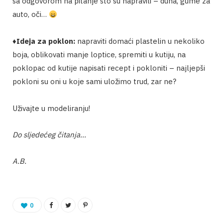
sa odgovorom na pitanje što su napravili – duha, gume za
auto, oči…
♦️
Ideja za poklon:
napraviti domaći plastelin u nekoliko
boja, oblikovati manje loptice, spremiti u kutiju, na
poklopac od kutije napisati recept i pokloniti – najljepši
pokloni su oni u koje sami uložimo trud, zar ne?
Uživajte u modeliranju!
Do sljedećeg čitanja…
A.B.
0