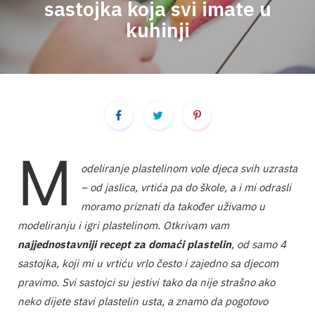
sastojka koja svi imate u
kuhinji
o
g
r
o
r
e
k
a
s
m
t
M
odeliranje plastelinom vole djeca svih uzrasta
– od jaslica, vrtića pa do škole, a i mi odrasli
moramo priznati da također uživamo u
modeliranju i igri plastelinom. Otkrivam vam
najjednostavniji recept za domaći plastelin
, od samo 4
sastojka, koji mi u vrtiću vrlo često i zajedno sa djecom
pravimo. Svi sastojci su jestivi tako da nije strašno ako
neko dijete stavi plastelin usta, a znamo da pogotovo