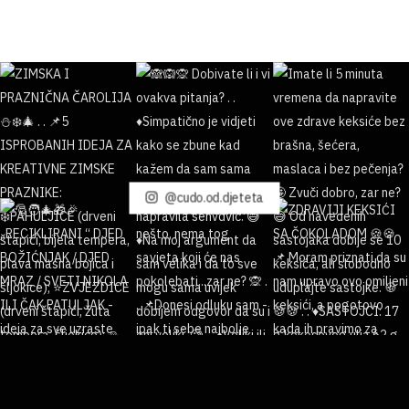
@cudo.od.djeteta